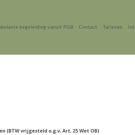
bulante begeleiding vanuit PGB
Contact
Tarieven
In
 (BTW vrijgesteld o.g.v. Art. 25 Wet OB)