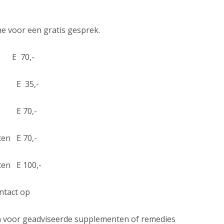
 me voor een gratis gesprek.
 70,-
en E 35,-
n E 70,-
en E 70,-
en E 100,-
ntact op
en voor geadviseerde supplementen of remedies