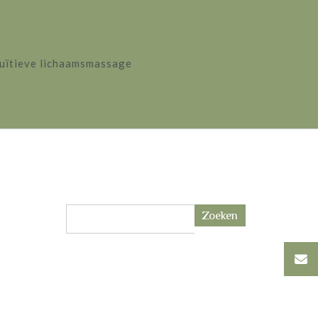
Contact: 06-24884771
tuïtieve lichaamsmassage
Zoeken