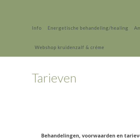
Info
Energetische behandeling/healing
Am
Webshop kruidenzalf & créme
Tarieven
Behandelingen, voorwaarden en tarieven